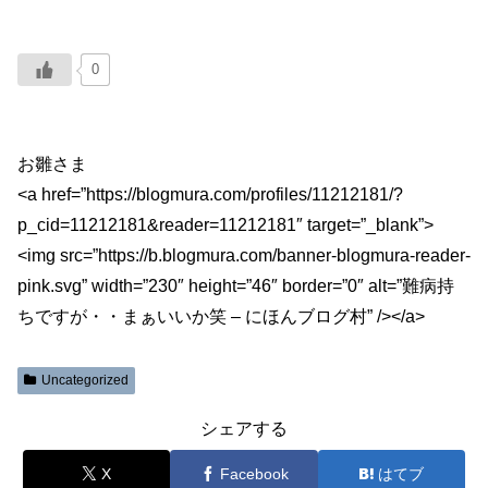
0
お雛さま
<a href=”https://blogmura.com/profiles/11212181/?
p_cid=11212181&reader=11212181″ target=”_blank”>
<img src=”https://b.blogmura.com/banner-blogmura-reader-
pink.svg” width=”230″ height=”46″ border=”0″ alt=”難病持
ちですが・・まぁいいか笑 – にほんブログ村” /></a>
Uncategorized
シェアする
X
Facebook
はてブ