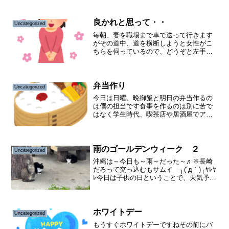
ら帽子は～どこ行った～♪田んぼのカエル
はもう消え～た～♪という歌詞で始まる吉
田拓郎さんの...
良かれと思って・・
Uncategorized
毎朝、妻を職場まで車で送って行きます
がその道中、道を横断しようと女性がこ
ちらを伺っているので、どうぞと左手で
譲るジェスチャーをしたらその女性は、
戸惑いつつ会釈しながら後ろを振り向
き、手招きをします。そうしたら建物の
影からベビーカーを押した男...
弁当作り
Uncategorized
今日は日曜、晩御飯と明日の弁当作るの
は僕の担当です食事を作るのは別に苦で
はなく学生時代、喫茶店や居酒屋でアル
バイトをしていたので簡単なもの（スパ
ゲッティ、カレー、チャーハン、野菜い
ため）ならとりあえず出来ました ※味
はともかく笑社会人になり...
雨のゴールデンウィーク ２
Uncategorized
沖縄は～今日も～雨～だった～♬※長崎
だろって突っ込むもサムイ ┐(´д｀)┌ﾔﾚﾔ
ﾚ今日は子供の日ということで、天気予報
では全国的には晴れて良かったですね全
国各地の行楽地は、天気に恵まれさぞ賑
わったことでしょう北海道の旭山動物園
も例の事件が...
ホワイトデー
Uncategorized
もうすぐホワイトデーですねその前にバ