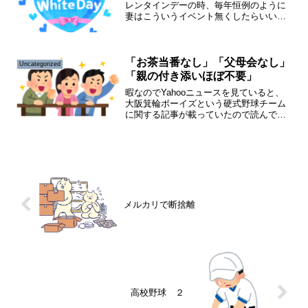
レンタインデーの時、毎年恒例のように
妻はこういうイベント無くしたらいいの
に・・どうせお菓子メーカーが儲かるた
めの策略でしょうヽ(`Д´)ﾉまるで陰謀論か
の如くつぶやきます笑要するに職場で、
義理チョコを配る...
「お茶当番なし」「父母会なし」
Uncategorized
「親の付き添いほぼ不要」
暇なのでYahooニュースを見ていると、
大阪箕輪ボーイズという硬式野球チーム
に関する記事が載っていたので読んでみ
ると、中学硬式野球の名門チームだった
が少子化と親の共働き、サービス業や母
子、父子家庭で親の負担が大きく、部員
の入部が激減これまで...
メルカリで断捨離
高校野球 ２