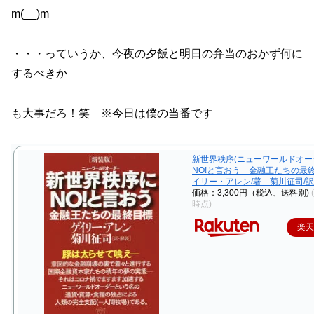
m(__)m
・・・っていうか、今夜の夕飯と明日の弁当のおかず何に
するべきか
も大事だろ！笑 ※今日は僕の当番です
新世界秩序(ニューワールドオー
NO!と言おう 金融王たちの最
イリー・アレン/著 菊川征司/
価格：3,300円（税込、送料別)
時点)
楽