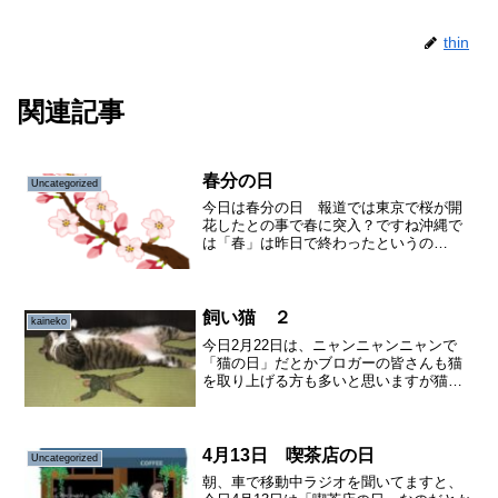
thin
関連記事
春分の日
Uncategorized
今日は春分の日 報道では東京で桜が開
花したとの事で春に突入？ですね沖縄で
は「春」は昨日で終わったというの
に・・( ；∀；)※春のセンバツ高校野球
で、沖縄尚学の敗戦で春は終わったとい
われてます笑 ↑いつまで引きずるねん(#
ﾟДﾟ)という感じ...
飼い猫 ２
kaineko
今日2月22日は、ニャンニャンニャンで
「猫の日」だとかブロガーの皆さんも猫
を取り上げる方も多いと思いますが猫派
の僕も、乗り遅れないよう便乗したいと
思います笑以前書きましたが、家の飼い
猫は子猫の頃去勢手術をしてから食欲旺
盛で食っちゃね食っちゃ...
4月13日 喫茶店の日
Uncategorized
朝、車で移動中ラジオを聞いてますと、