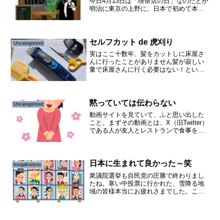
今日4月13日は「喫茶店の日」なのだとか
明治に東京の上野に、日本で初めて本格
的な喫茶店がオープンしたのだそうです
ねググると、色んなブロガーさんが素晴
らしい喫茶店に対する知識や思いのたけ
を書かれとても勉強に...
セルフカット de 虎刈り
Uncategorized
実はここ十数年、髪をカットしに床屋さ
んに行ったことがありません髪が寂しい
量で床屋さんに行く必要はない！という
わけではなくほとんど白髪ではあります
が、何とか生き延びています笑床屋さん
に行かなくなったのは、馴染みのお店が
移転で遠くなったもう一つ...
黙っていては伝わらない
Uncategorized
動画サイトを見ていて、ふと思い出した
こと。まずその動画とは、X（旧Twitter）
である人が友人とレストランで食事をし
会計の際「ご馳走様、ありがとう」とレ
ジの方へ伝えたところ、友人が何で金を
支払った側がお礼を言わなくちゃいけな
いの？そんなこ...
日本に生まれて良かった～笑
kougakuiryou
衆議院選挙も自民党の圧勝で終わりまし
たね。寒い中投票に行かれた、雪降る地
域の皆様本当にお疲れさまでした。こち
ら雪とはまったく無縁の沖縄ですが、そ
れでも結構寒かったです苦笑。選挙後開
票も終わり、各党首や候補者のインタビ