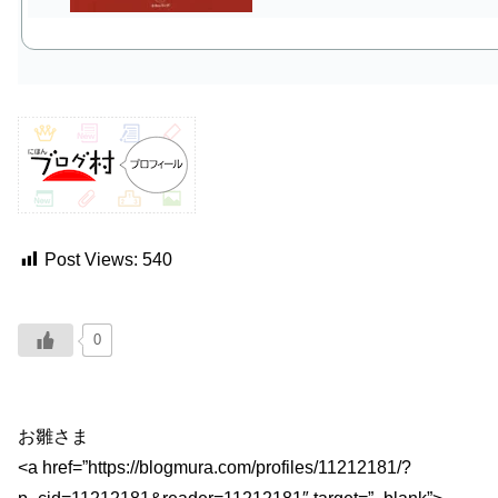
Post Views:
540
0
お雛さま
<a href=”https://blogmura.com/profiles/11212181/?