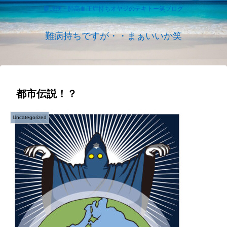
膠原病・肺高血圧症持ちオヤジのテキトー笑ブログ
難病持ちですが・・まぁいいか笑
都市伝説！？
Uncategorized