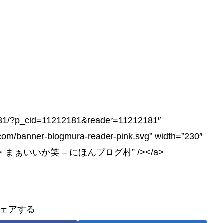
12181/?p_cid=11212181&reader=11212181″
.com/banner-blogmura-reader-pink.svg” width=”230″
ですが・・まぁいいか笑 – にほんブログ村” /></a>
ェアする