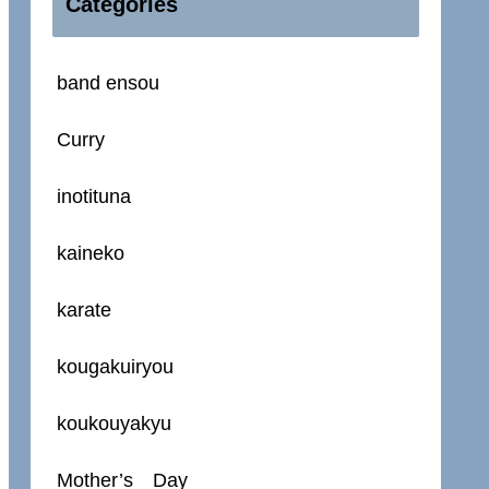
Categories
band ensou
Curry
inotituna
kaineko
karate
kougakuiryou
koukouyakyu
Mother’s Day