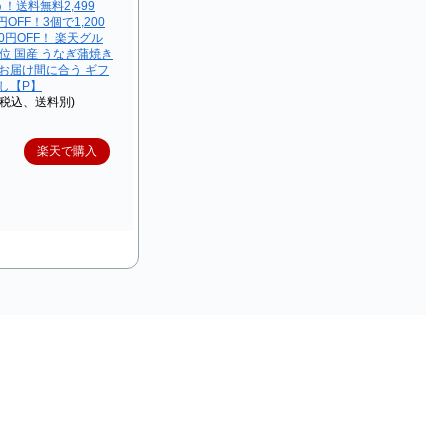
！送料無料2,499
OFF！3個で1,200
00円OFF！ 楽天グル
位 国産 うなぎ蒲焼き
日お届け間に合う ギフ
試し【P】
（税込、送料別)
楽天で購入