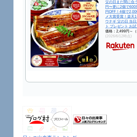
父の日まだ間に合う
円〜更に2個で600円
円OFF！4個で2,0
メ大賞受賞！楽天1
ウナギ 父の日 当
ト プレゼント お
価格：2,499円～
(2026/6/12時点)