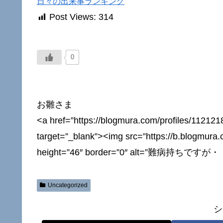
日々の出来事ランキング
Post Views:
314
0
お雛さま
<a href=”https://blogmura.com/profiles/112
target=”_blank”><img src=”https://b.blogmura
height=”46″ border=”0″ alt=”難病持ち
Uncategorized
シ