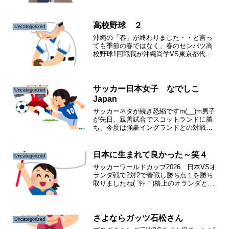
あったな・・と思いだしユウウツに・・
┐(´д｀)┌ﾔﾚﾔﾚ。病院へ着くと、月曜日と
いう事も有り、駐...
高校野球 ２
Uncategorized
沖縄の「春」が終わりました・・と言っ
ても季節の春ではなく、春のセンバツ高
校野球1回戦我が沖縄尚学VS東京都代表
の帝京高校の試合は、残念ながら４対3で
沖縄尚学敗れてしまいました( ；∀；)沖縄
県の場合、甲子園出場で沖縄代表が負け
ると決まって「...
サッカー日本女子 なでしこ
Uncategorized
Japan
サッカーネタが続き恐縮ですm(__)m男子
が先日、親善試合でスコットランドに勝
ち、今度は強豪イングランドとの対戦で
盛り上がっていますが、忘れてはならな
い日本サッカー女子「なでしこJapan」が
女子アジアカップでオーストラリアを下
日本に生まれて良かった～笑４
Uncategorized
し、2大会ぶ...
サッカーワールドカップ2026 日本VSオ
ランダ戦で2対2で善戦し勝ち点１を勝ち
取りましたね( ´艸｀)格上のオランダと同
点だったことがどれぐらいすごい事か
を、誰かが比喩してましたが、要するに
野球に置き換えると、日本のプロ野球中
日ドラゴンズ...
さよならガッツ石松さん
Uncategorized