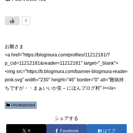
0
お雛さま
<a href=”https://blogmura.com/profiles/11212181/?
p_cid=11212181&reader=11212181″ target=”_blank”>
<img src=”https://b.blogmura.com/banner-blogmura-reader-
pink.svg” width=”230″ height=”46″ border=”0″ alt=”難病持
ちですが・・まぁいいか笑 – にほんブログ村” /></a>
Uncategorized
シェアする
X
Facebook
はてブ