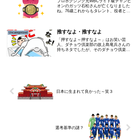
プロボクシング元WBCライト級チャンピ
オンのガッツ石松さんが亡くなりました
ね。76歳これからもタレント、役者とし
てもまだまだ活躍できたのになと、非常
に残念です。僕は野球以外、ボクシング
も見るのが大好きで、今は井上尚弥チャ
ンピオンがボクシング...
推すなよ・推すなよ
Uncategorized
「押すなよ～押すなよ～」はお笑い芸
人、ダチョウ倶楽部の故上島竜兵さんの
持ちネタでしたが、そのダチョウ倶楽
部、結成40周年で先日40周年感謝祭が行
われ、たくさんの芸人さんが駆け付け盛
り上げたみたいですね。僕も他にも「ど
うぞどうぞ」「聞いてない...
日本に生まれて良かった～笑３
選考基準の謎？